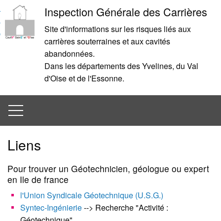
Aller
Aller
Inspection Générale des Carrières
au
à
Site d'informations sur les risques liés aux
contenu
la
carrières souterraines et aux cavités
recherche
abandonnées.
Dans les départements des Yvelines, du Val
d'Oise et de l'Essonne.
Menu
Liens
Pour trouver un Géotechnicien, géologue ou expert
en Ile de france
l'Union Syndicale Géotechnique (U.S.G.)
Syntec-Ingénierie
--> Recherche "Activité :
Géotechnique"